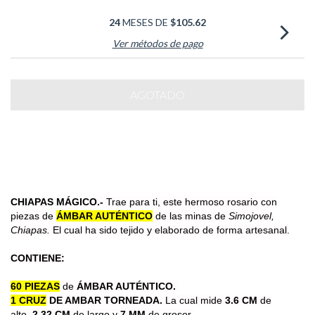
24
MESES DE
$105.62
Ver métodos de pago
CHIAPAS MÁGICO.-
Trae para ti, este hermoso
rosario con
piezas de
ÁMBAR AUTÉNTICO
de las minas de
Simojovel,
Chiapas.
El cual ha sido tejido y elaborado de forma artesanal.
CONTIENE:
60 PIEZAS
de
ÁMBAR AUTÉNTICO.
1 CRUZ
DE AMBAR TORNEADA.
La cual mide
3.6 CM
de
alto,
2.32 CM
de largo y
7 MM
de grosor.