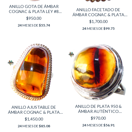
ANILLO GOTA DE ÁMBAR
ANILLO FACETADO DE
COGNAC & PLATA LEY #8
ÁMBAR COGNAC & PLATA
(CGN7)
$950.00
LEY #9 (CGN11)
$1,700.00
24
MESES DE
$55.74
24
MESES DE
$99.75
ANILLO DE PLATA 950 &
ANILLO AJUSTABLE DE
ÁMBAR AUTÉNTICO
ÁMBAR COGNAC & PLATA
(AJUSTABLE)
LEY (CGN12)
$970.00
$1,450.00
24
MESES DE
$56.91
24
MESES DE
$85.08