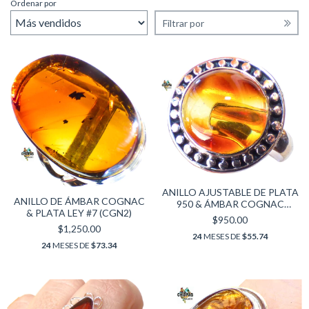
Ordenar por
Filtrar por
ANILLO AJUSTABLE DE PLATA
ANILLO DE ÁMBAR COGNAC
950 & ÁMBAR COGNAC
& PLATA LEY #7 (CGN2)
(CGN3)
$950.00
$1,250.00
24
MESES DE
$55.74
24
MESES DE
$73.34