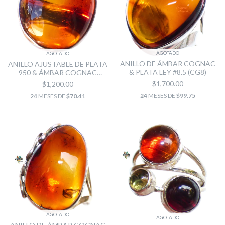
AGOTADO
AGOTADO
ANILLO DE ÁMBAR COGNAC
ANILLO AJUSTABLE DE PLATA
& PLATA LEY #8.5 (CG8)
950 & ÁMBAR COGNAC
ROJIZO (CGN1)
$1,700.00
$1,200.00
24
MESES DE
$99.75
24
MESES DE
$70.41
AGOTADO
AGOTADO