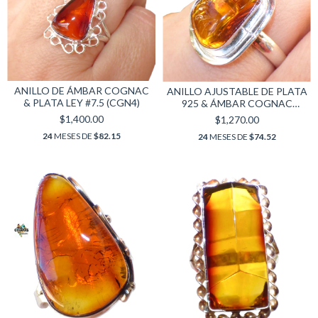
ANILLO DE ÁMBAR COGNAC
ANILLO AJUSTABLE DE PLATA
& PLATA LEY #7.5 (CGN4)
925 & ÁMBAR COGNAC
(CGN6)
$1,400.00
$1,270.00
24
MESES DE
$82.15
24
MESES DE
$74.52