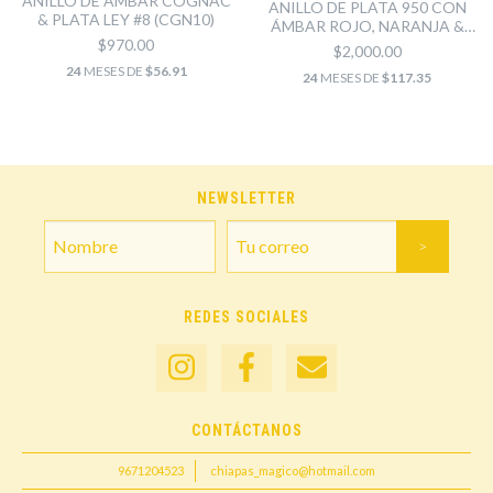
ANILLO DE ÁMBAR COGNAC
ANILLO DE PLATA 950 CON
& PLATA LEY #8 (CGN10)
ÁMBAR ROJO, NARANJA &
AMARILLO #8.5
$970.00
$2,000.00
24
MESES DE
$56.91
24
MESES DE
$117.35
NEWSLETTER
REDES SOCIALES
CONTÁCTANOS
9671204523
chiapas_magico@hotmail.com