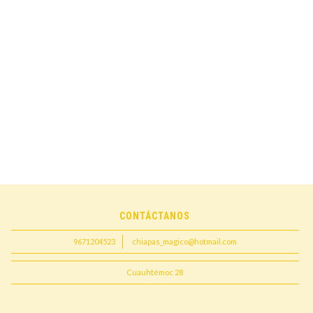
CONTÁCTANOS
9671204523
chiapas_magico@hotmail.com
Cuauhtémoc 28