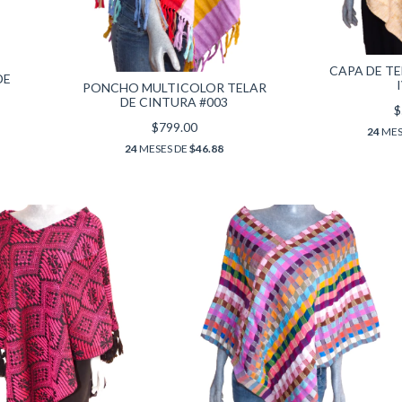
CAPA DE T
DE
PONCHO MULTICOLOR TELAR
DE CINTURA #003
$
$799.00
24
MES
24
MESES DE
$46.88