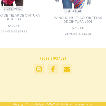
AGOTADO
AGOTADO
O DE TELAR DE CINTURA
PONCHO MULTICOLOR TELAR
(FUCSIA)
DE CINTURA #004
$479.00
$799.00
24
MESES DE
$28.11
24
MESES DE
$46.88
REDES SOCIALES
Copyright Chiapas Mágico - 2026. Todos los derechos reservados.