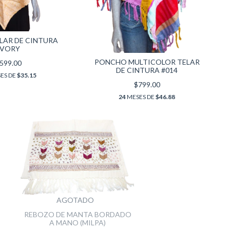
ELAR DE CINTURA
IVORY
PONCHO MULTICOLOR TELAR
599.00
DE CINTURA #014
ES DE
$35.15
$799.00
24
MESES DE
$46.88
AGOTADO
REBOZO DE MANTA BORDADO
A MANO (MILPA)