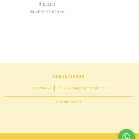
$350.00
24
MESES DE
$20.54
CONTÁCTANOS
9671204523
chiapas_magico@hotmail.com
Cuauhtémoc 28