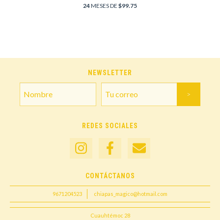
24
MESES DE
$99.75
NEWSLETTER
REDES SOCIALES
CONTÁCTANOS
9671204523
chiapas_magico@hotmail.com
Cuauhtémoc 28