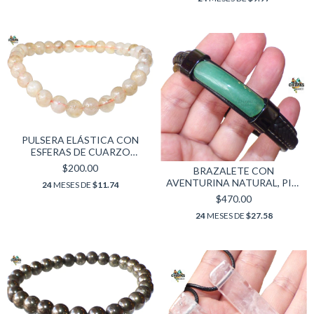
PULSERA ELÁSTICA CON
ESFERAS DE CUARZO
CITRINO AUTÉNTICO (5.5
$200.00
BRAZALETE CON
MM)
AVENTURINA NATURAL, PIEL
24
MESES DE
$11.74
Y ACERO INOXIDABLE
$470.00
24
MESES DE
$27.58