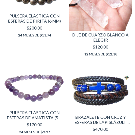
PULSERA ELÁSTICA CON
ESFERAS DE PIRITA (6 MM)
$200.00
DIJE DE CUARZO BLANCO A
24
MESES DE
$11.74
ELEGIR
$120.00
12
MESES DE
$12.18
PULSERA ELÁSTICA CON
BRAZALETE CON CRUZ Y
ESFERAS DE AMATISTA (5-6
ESFERAS DE LAPISLÁZULI,
MM)
$170.00
PIEL & ACERO INOXIDABLE
$470.00
24
MESES DE
$9.97