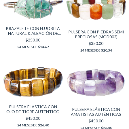
BRAZALETE CON FLUORITA
PULSERA CON PIEDRAS SEMI
NATURAL & ALEACIÓN DE
PRECIOSAS (MOD002)
ZINC
$250.00
$350.00
24
MESES DE
$14.67
24
MESES DE
$20.54
PULSERA ELÁSTICA CON
PULSERA ELÁSTICA CON
OJO DE TIGRE AUTÉNTICO
AMATISTAS AUTÉNTICAS
$450.00
$450.00
24
MESES DE
$26.40
24
MESES DE
$26.40