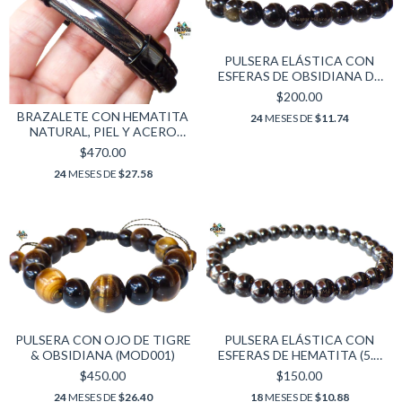
PULSERA ELÁSTICA CON
ESFERAS DE OBSIDIANA DE
ORO (6 MM)
$200.00
BRAZALETE CON HEMATITA
24
MESES DE
$11.74
NATURAL, PIEL Y ACERO
INOXIDABLE
$470.00
24
MESES DE
$27.58
PULSERA CON OJO DE TIGRE
PULSERA ELÁSTICA CON
& OBSIDIANA (MOD001)
ESFERAS DE HEMATITA (5.5
MM)
$450.00
$150.00
24
MESES DE
$26.40
18
MESES DE
$10.88