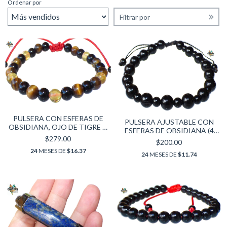
Ordenar por
Filtrar por
PULSERA CON ESFERAS DE
PULSERA AJUSTABLE CON
OBSIDIANA, OJO DE TIGRE &
ESFERAS DE OBSIDIANA (4
ÁMBAR AUTÉNTICO
$279.00
MM Y 6 MM)
$200.00
24
MESES DE
$16.37
24
MESES DE
$11.74