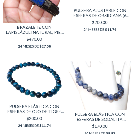
PULSERA AJUSTABLE CON
ESFERAS DE OBSIDIANA (6
MM)
$200.00
BRAZALETE CON
24
MESES DE
$11.74
LAPISLÁZULI NATURAL, PIEL
Y ACERO INOXIDABLE
$470.00
24
MESES DE
$27.58
PULSERA ELÁSTICA CON
ESFERAS DE OJO DE TIGRE
PULSERA ELÁSTICA CON
AZUL (6 MM)
$200.00
ESFERAS DE SODALITA
AUTÉNTICA (6 MM)
24
MESES DE
$11.74
$170.00
24
MESES DE
$9.97