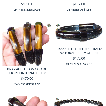
(DISEÑO TRIPLE)
MM)
$470.00
$159.00
24
MESES DE
$27.58
24
MESES DE
$9.33
BRAZALETE CON OBSIDIANA
NATURAL, PIEL Y ACERO
INOXIDABLE
$470.00
24
MESES DE
$27.58
BRAZALETE CON OJO DE
TIGRE NATURAL, PIEL Y
ACERO INOXIDABLE
$470.00
24
MESES DE
$27.58