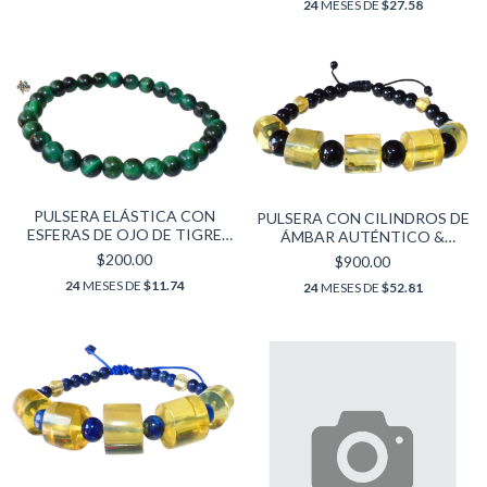
24
MESES DE
$27.58
PULSERA ELÁSTICA CON
PULSERA CON CILINDROS DE
ESFERAS DE OJO DE TIGRE
ÁMBAR AUTÉNTICO &
VERDE (5.5-6 MM)
OBSIDIANA
$200.00
$900.00
24
MESES DE
$11.74
24
MESES DE
$52.81