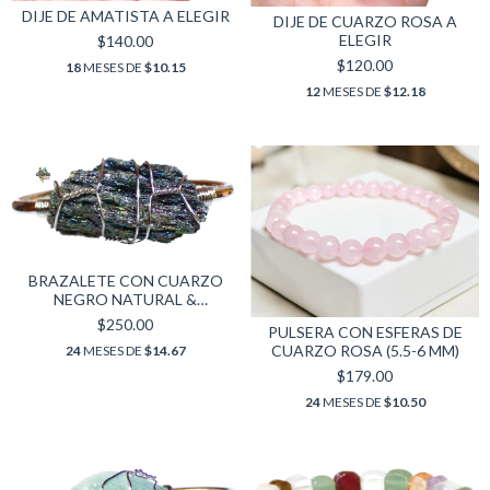
DIJE DE AMATISTA A ELEGIR
DIJE DE CUARZO ROSA A
ELEGIR
$140.00
$120.00
18
MESES DE
$10.15
12
MESES DE
$12.18
BRAZALETE CON CUARZO
NEGRO NATURAL &
ALEACIÓN DE ZINC
$250.00
PULSERA CON ESFERAS DE
CUARZO ROSA (5.5-6 MM)
24
MESES DE
$14.67
$179.00
24
MESES DE
$10.50