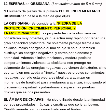
12 ESFERAS
de
OBSIDIANA.
(Las cuales miden de 5 a 6 mm).
*
El número de piezas de la pulsera
PUEDE INCREMENTAR O
DISMINUIR
en base a la medida que elijas.
LA OBSIDIANA.-
Se considera la
"PIEDRA DE LA
PROTECCIÓN, CRECIMIENTO PERSONAL Y
TRANSFORMACION".
Las propiedades de la obsidiana se
consideran muy potentes, ya que actua muy rapido por tener una
gran capacidad protectora. No solamente protege frente a las
envidias, malas energías o el mal de ojo si no que también
sustituye las energias negativas y estrés por bienestar y
serenidad. Además elimina tensiones y modera posibles
comportamientos violentos.La obsidiana nos protege no
solamente de las energias negativas que vienen del exterior, si no
que tambien nos ayuda a "limpiar" nuestros propios sentimientos
negativos, por ello esta piedra es ideal para avanzar en
momentos de fragilidad para ayudarnos a avanzar, impulsando el
crecimiento espiritual, ayudandonos a superar las pruebas
dificiles que se nos presenten.
EL ÁMBAR DE CHIAPAS.-
Ha sido utilizado desde la antiguedad
por sus propiedades mágicas y curativas que se le atribuyen.
Científicamente, se ha comprobado que el Ámbar