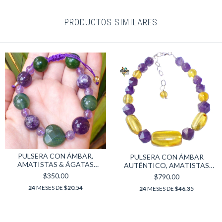
PRODUCTOS SIMILARES
PULSERA CON ÁMBAR,
PULSERA CON ÁMBAR
AMATISTAS & ÁGATAS
AUTÉNTICO, AMATISTAS
VERDES
FACETEADAS & PLATA LEY
$350.00
$790.00
24
MESES DE
$20.54
24
MESES DE
$46.35