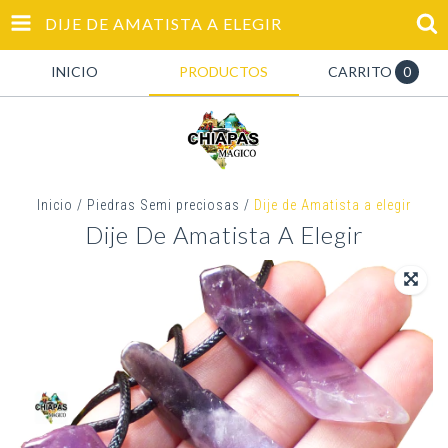
DIJE DE AMATISTA A ELEGIR
INICIO
PRODUCTOS
CARRITO
0
Inicio
/
Piedras Semi preciosas
/
Dije de Amatista a elegir
Dije De Amatista A Elegir