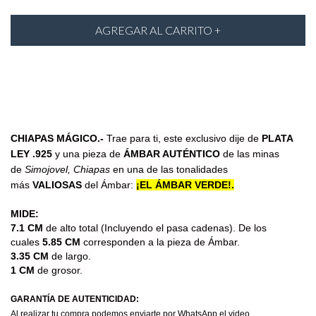
CHIAPAS MÁGICO.-
Trae para ti, este exclusivo dije de
PLATA
LEY .925
y una pieza de
ÁMBAR AUTÉNTICO
de las minas
de
Simojovel, Chiapas
en una de las tonalidades
más
VALIOSAS
del Ámbar:
¡EL ÁMBAR VERDE!.
MIDE:
7.1 CM
de alto total (Incluyendo el pasa cadenas). De los
cuales
5.85 CM
corresponden a la pieza de Ámbar.
3.35 CM
de largo.
1 CM
de grosor.
GARANTÍA DE AUTENTICIDAD:
Al realizar tu compra podemos enviarte por WhatsApp el video