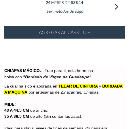
24
MESES DE
$38.14
Ver métodos de pago
CHIAPAS MÁGICO.-
Trae para ti, esta hermosa
bolsa con
"Bordado de Virgen de Guadaupe
"
.
La cual
ha sido elaborada en
TELAR DE CINTURA
y
BORDADA
A MÁQUINA
por artesanas de
Zinacantán, Chiapas.
MIDE:
43 A 44.5 CM
de ancho.
3
5 A 36.5 CM
de alto (Sin contar las asas).
Ideal para playa, viajes de fines de semana y/o pañalera.