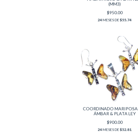
(MM3)
$950.00
24
MESES DE
$55.74
COORDINADO MARIPOSA
ÁMBAR & PLATA LEY
$900.00
24
MESES DE
$52.81