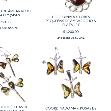
 DE ÁMBAR ROJO
A LEY (MM2)
COORDINADO FLORES
PEQUEÑAS DE ÁMBAR ROJO &
950.00
PLATA LEY
ES DE
$55.74
$1,200.00
24
MESES DE
$70.41
O LIBÉLULAS DE
COORDINADO MARIPOSAS DE
PLATA LEY .925