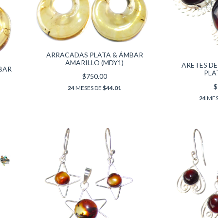
ARRACADAS PLATA & ÁMBAR
AMARILLO (MDY1)
ARETES DE
BAR
PLAT
$750.00
$
24
MESES DE
$44.01
24
MES