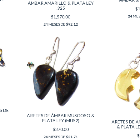
ÁMBAR AMARILLO & PLATA LEY
.925
$1
24
MES
$1,570.00
24
MESES DE
$92.12
S DE
ARETES DE ÁMBAR MUSGOSO &
PLATA LEY (MUS2)
ARETES DE 
& PLATA L
$370.00
$
24
MESES DE
$21.71