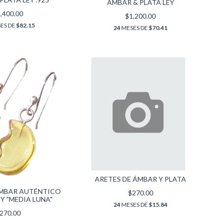
ÁMBAR & PLATA LEY
,400.00
$1,200.00
ES DE
$82.15
24
MESES DE
$70.41
ARETES DE ÁMBAR Y PLATA
ÁMBAR AUTÉNTICO
$270.00
EY "MEDIA LUNA"
24
MESES DE
$15.84
270.00