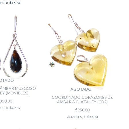
ES DE
$15.84
OTADO
 ÁMBAR MUSGOSO
AGOTADO
LEY (MOVIBLES)
COORDINADO CORAZONES DE
850.00
ÁMBAR & PLATA LEY (CD2)
ES DE
$49.87
$950.00
24
MESES DE
$55.74