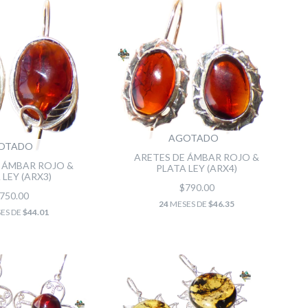
AGOTADO
OTADO
ARETES DE ÁMBAR ROJO &
 ÁMBAR ROJO &
PLATA LEY (ARX4)
 LEY (ARX3)
$790.00
750.00
24
MESES DE
$46.35
ES DE
$44.01