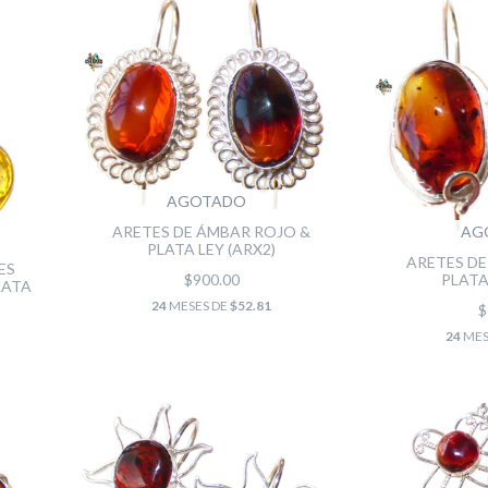
AGOTADO
AG
ARETES DE ÁMBAR ROJO &
PLATA LEY (ARX2)
ARETES DE
ES
PLATA
$900.00
LATA
24
MESES DE
$52.81
$
24
MES