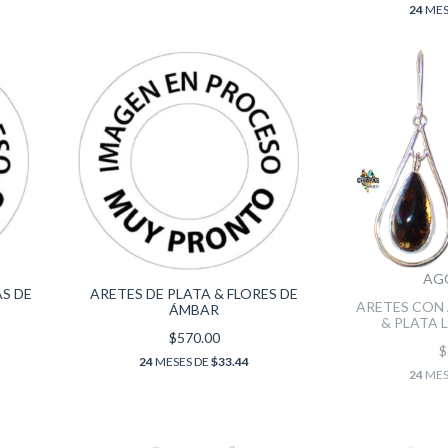
24
MES
AG
AS DE
ARETES DE PLATA & FLORES DE
ARETES CON
ÁMBAR
& PLATA 
$570.00
$
24
MESES DE
$33.44
24
MES