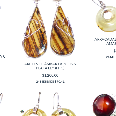
ARRACADAS
AMAR
$
R &
24
MES
ARETES DE ÁMBAR LARGOS &
PLATA LEY (HTS)
$1,200.00
24
MESES DE
$70.41