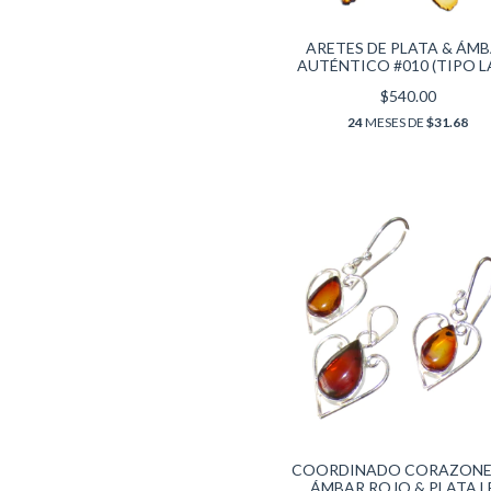
ARETES DE PLATA & ÁM
AUTÉNTICO #010 (TIPO L
$540.00
24
MESES DE
$31.68
COORDINADO CORAZONE
ÁMBAR ROJO & PLATA L