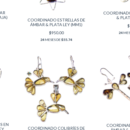
BAR
COORDINADO
AJA)
& PLAT
COORDINADO ESTRELLAS DE
ÁMBAR & PLATA LEY (MM1)
$
$950.00
24
MES
24
MESES DE
$55.74
S EN
COORDINAD
COORDINADO COLIBRÍES DE
EY
ÁMBAR & 