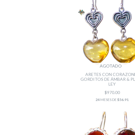
AGOTADO
ARETES CON CORAZON
GORDITOS DE ÁMBAR & P
LEY
$970.00
24
MESES DE
$56.91